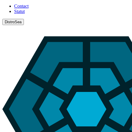
Contact
Statut
DistroSea