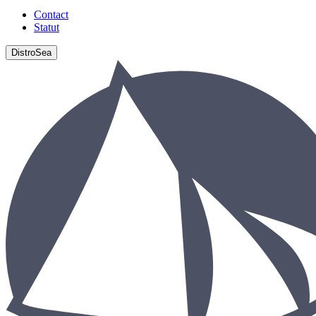
Contact
Statut
DistroSea