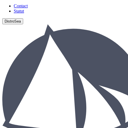
Contact
Statut
DistroSea