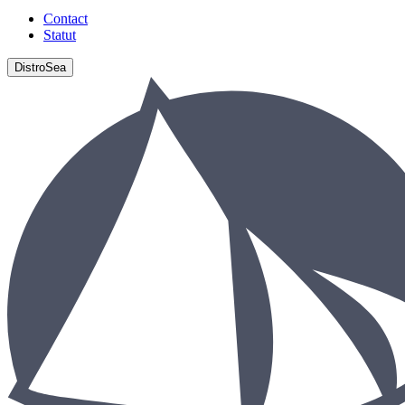
Contact
Statut
DistroSea