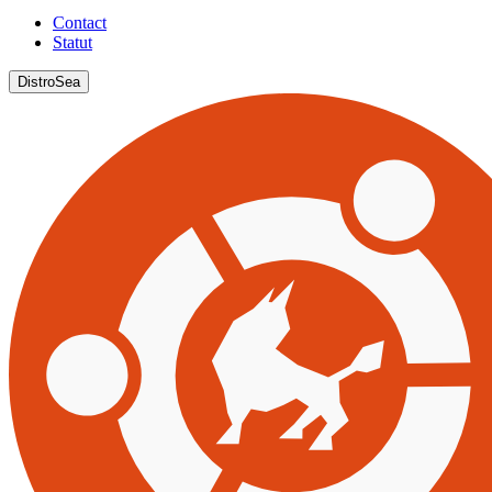
Contact
Statut
DistroSea