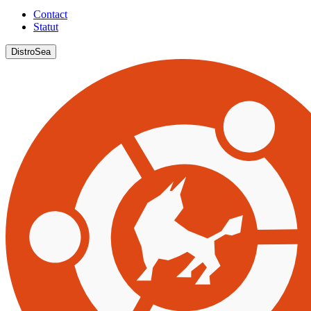
Contact
Statut
DistroSea