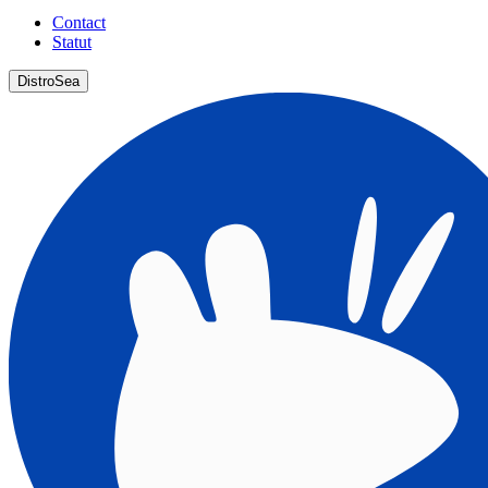
Contact
Statut
DistroSea