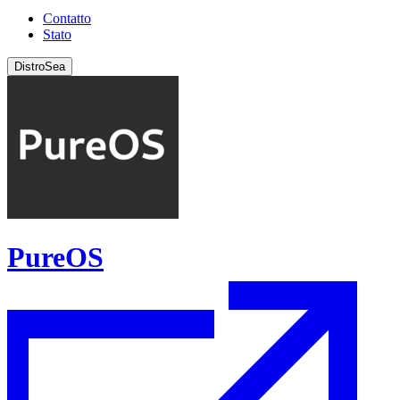
Contatto
Stato
DistroSea
PureOS