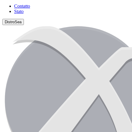
Contatto
Stato
DistroSea