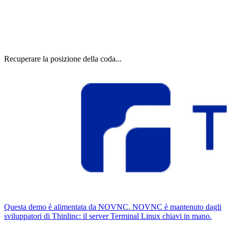
Recuperare la posizione della coda...
Questa demo è alimentata da NOVNC. NOVNC è mantenuto dagli
sviluppatori di Thinlinc: il server Terminal Linux chiavi in ​​mano.