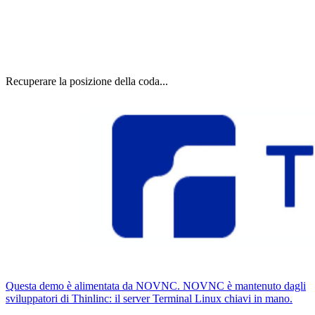
Recuperare la posizione della coda...
Questa demo è alimentata da NOVNC. NOVNC è mantenuto dagli
sviluppatori di Thinlinc: il server Terminal Linux chiavi in ​​mano.