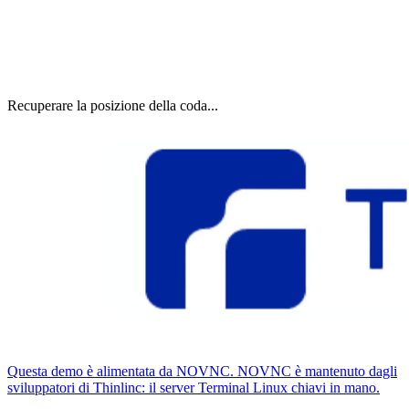
Recuperare la posizione della coda...
Questa demo è alimentata da NOVNC. NOVNC è mantenuto dagli
sviluppatori di Thinlinc: il server Terminal Linux chiavi in ​​mano.