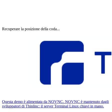
Recuperare la posizione della coda...
Questa demo è alimentata da NOVNC. NOVNC è mantenuto dagli
sviluppatori di Thinlinc: il server Terminal Linux chiavi in ​​mano.