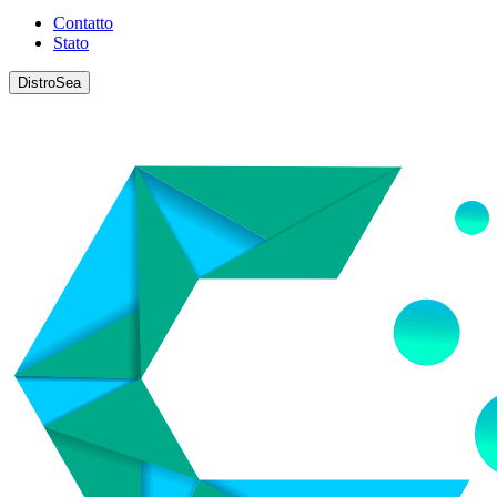
Contatto
Stato
DistroSea