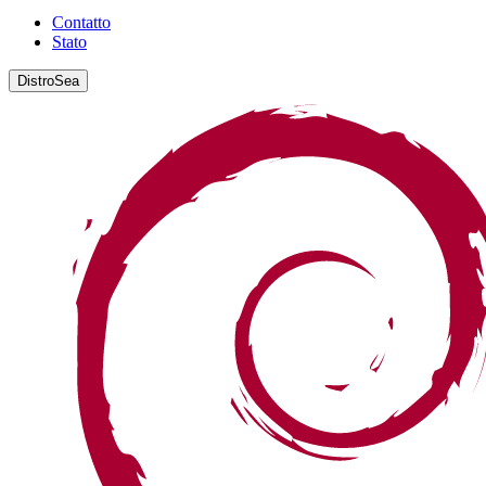
Contatto
Stato
DistroSea