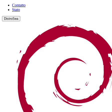
Contatto
Stato
DistroSea