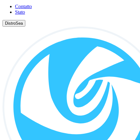
Contatto
Stato
DistroSea