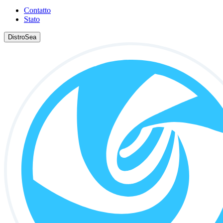
Contatto
Stato
DistroSea