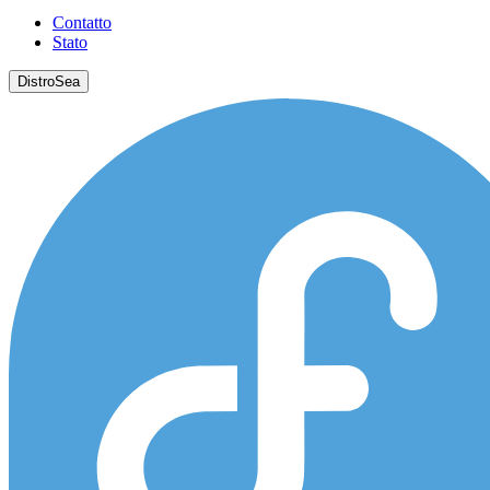
Contatto
Stato
DistroSea