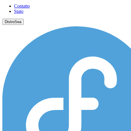
Contatto
Stato
DistroSea