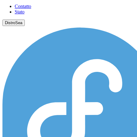
Contatto
Stato
DistroSea