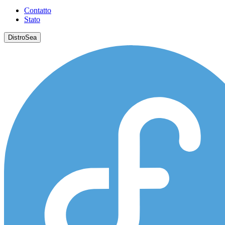
Contatto
Stato
DistroSea