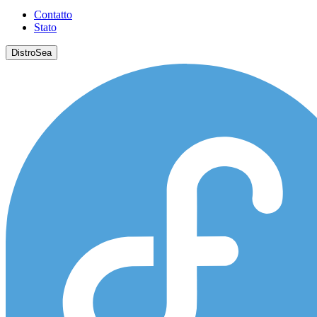
Contatto
Stato
DistroSea