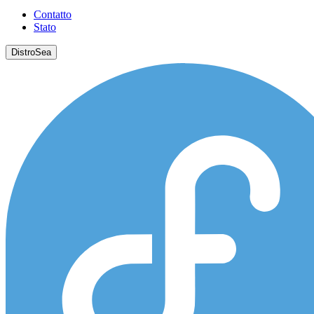
Contatto
Stato
DistroSea