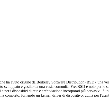
che ha avuto origine da Berkeley Software Distribution (BSD), una vers
stato sviluppato e gestito da una vasta comunità. FreeBSD è noto per le 
e per i dispositivi di rete e archiviazione incorporati più pervasivi. Sup
ma completo, fornendo un kernel, driver di dispositivo, utilità per l'ut