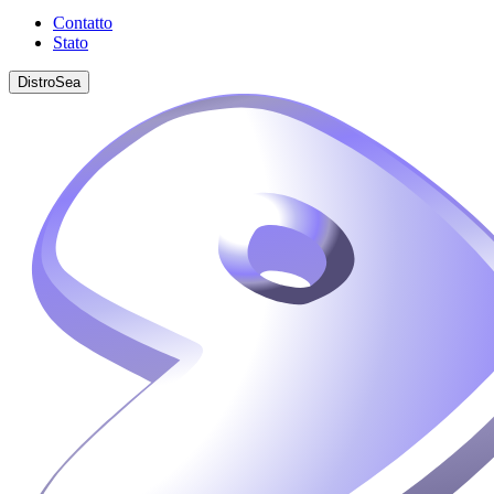
Contatto
Stato
DistroSea