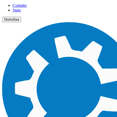
Contatto
Stato
DistroSea