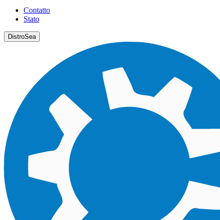
Contatto
Stato
DistroSea