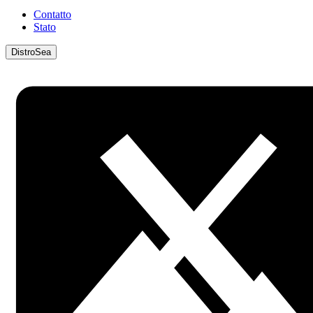
Contatto
Stato
DistroSea