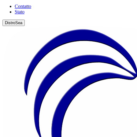
Contatto
Stato
DistroSea