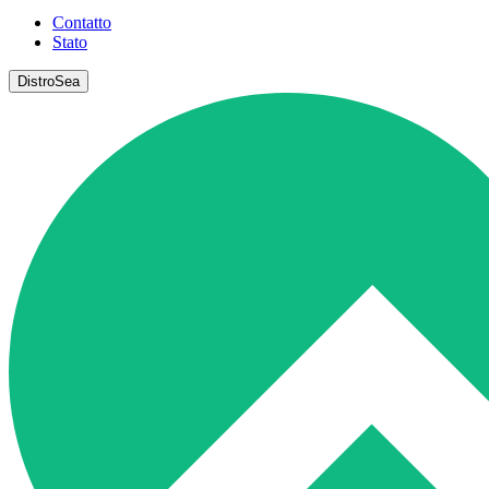
Contatto
Stato
DistroSea