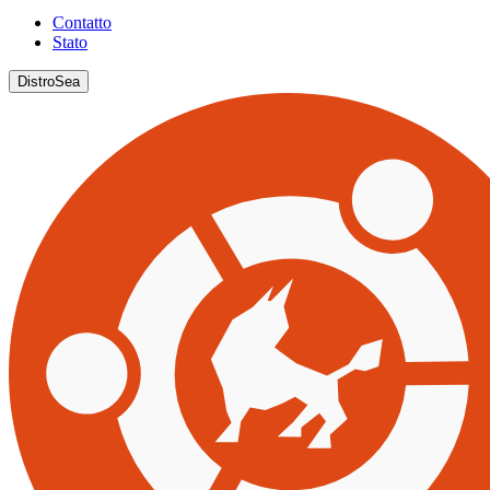
Contatto
Stato
DistroSea