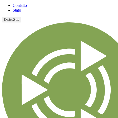
Contatto
Stato
DistroSea