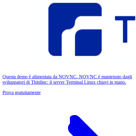
Questa demo è alimentata da NOVNC. NOVNC è mantenuto dagli
sviluppatori di Thinlinc: il server Terminal Linux chiavi in ​​mano.
Prova gratuitamente