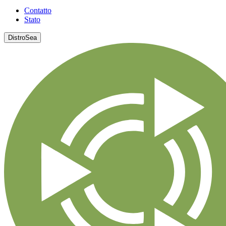
Contatto
Stato
DistroSea