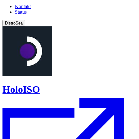
Kontakt
Status
DistroSea
HoloISO