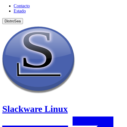
Contacto
Estado
DistroSea
Slackware Linux