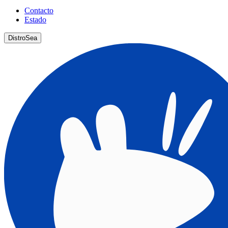
Contacto
Estado
DistroSea