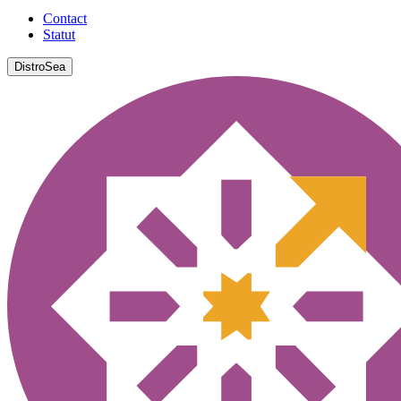
Contact
Statut
DistroSea