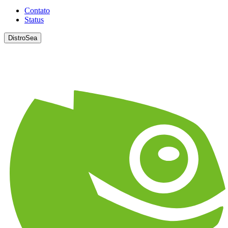
Contato
Status
DistroSea