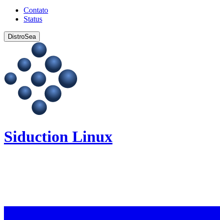
Contato
Status
DistroSea
Siduction Linux