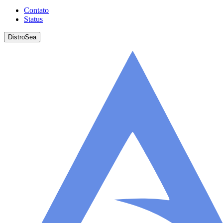
Contato
Status
DistroSea