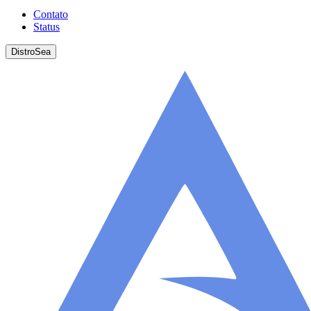
Contato
Status
DistroSea