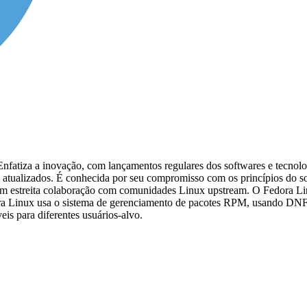
Enfatiza a inovação, com lançamentos regulares dos softwares e tecnol
os atualizados. É conhecida por seu compromisso com os princípios do so
 em estreita colaboração com comunidades Linux upstream. O Fedora Lin
ora Linux usa o sistema de gerenciamento de pacotes RPM, usando DN
eis para diferentes usuários-alvo.