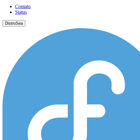
Contato
Status
DistroSea