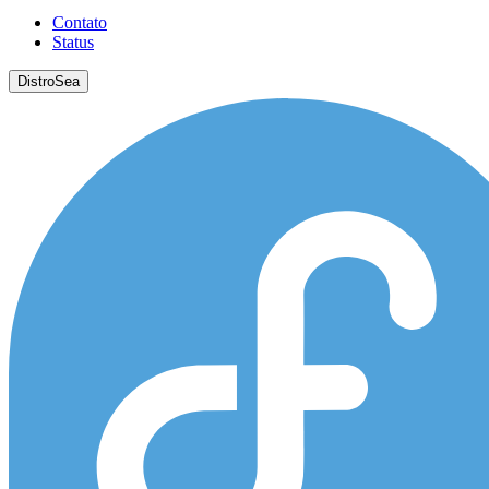
Contato
Status
DistroSea