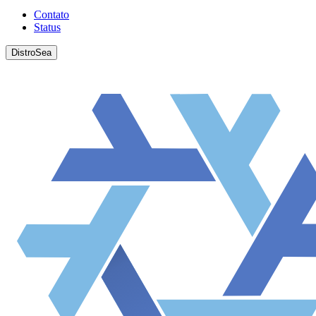
Contato
Status
DistroSea