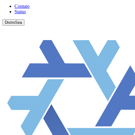
Contato
Status
DistroSea