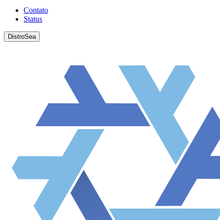
Contato
Status
DistroSea