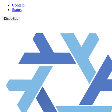
Contato
Status
DistroSea