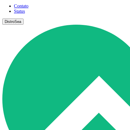
Contato
Status
DistroSea