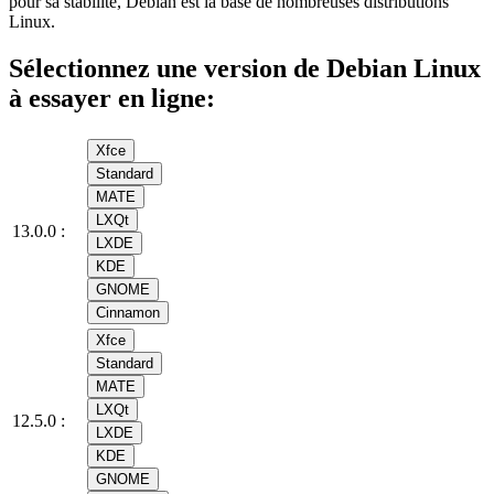
pour sa stabilité, Debian est la base de nombreuses distributions
Linux.
Sélectionnez une version de Debian Linux
à essayer en ligne:
Xfce
Standard
MATE
LXQt
13.0.0 :
LXDE
KDE
GNOME
Cinnamon
Xfce
Standard
MATE
LXQt
12.5.0 :
LXDE
KDE
GNOME