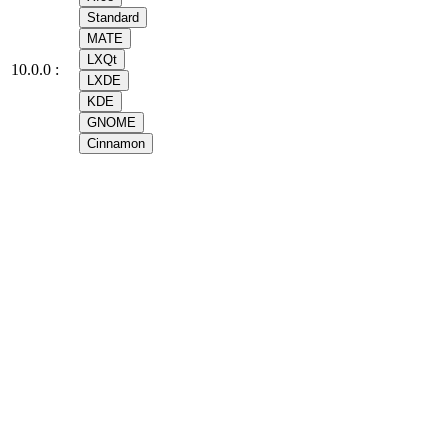
Standard
MATE
LXQt
10.0.0 :
LXDE
KDE
GNOME
Cinnamon